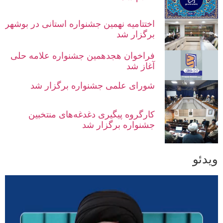
اختتامیه نهمین جشنواره استانی در بوشهر
برگزار شد
فراخوان هجدهمین جشنواره علامه حلی
آغاز شد
شورای علمی جشنواره برگزار شد
کارگروه پیگیری دغدغه‌های منتخبین
جشنواره برگزار شد
ویدئو