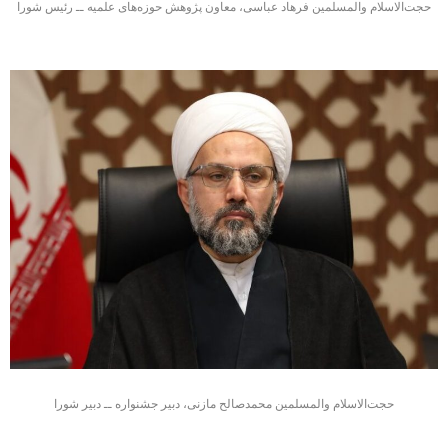
حجت‌الاسلام والمسلمین فرهاد عباسی، معاون پژوهش حوزه‌های علمیه ــ رئیس شورا
حجت‌الاسلام والمسلمین محمدصالح مازنی، دبیر جشنواره ــ دبیر شورا