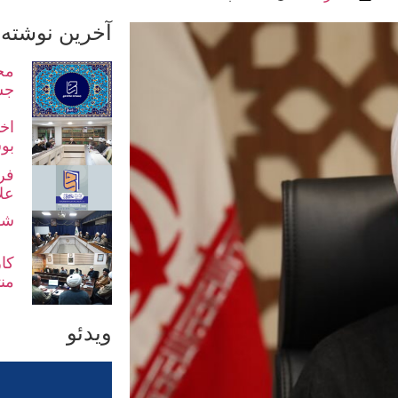
آخرین نوشته 
مح
جش
اخت
بو
فر
عل
شو
کا
من
ویدئو