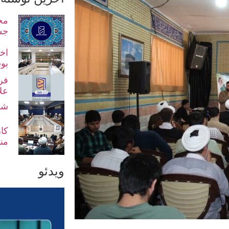
مح
جش
اخت
بو
فر
عل
شو
کا
من
ویدئو