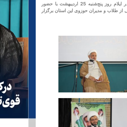
مراسم اختتامیه هفتمین دوره جشنواره استانی علامه حلی(ره) در ایلام روز پنج‌شنبه 25 اردیبهشت با حضور
 از طلاب و مدیران حوزوی این استان برگزار