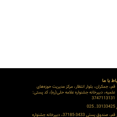
اط با ما
قم، جمکران، بلوار انتظار، مرکز مدیریت حوزه‌های
علمیه، دبیرخانه جشنواره علامه حلی(ره)، کد پستی:
3747113131
33133425 ـ 025
قم، صندوق پستی 3433-37185، دبیرخانه جشنواره