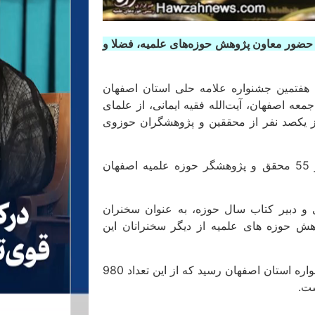
با حضور معاون پژوهش حوزه‌های علمیه، فضلا و
 هفتمین جشنواره علامه حلی استان اصفهان
 ولی‌فقیه و امام جمعه اصفهان، آیت‌الله فقیه ایمانی، از علمای
از یکصد نفر از محققین و پژوهشگران حوزوی
در این جشنواره که با پیام آیت‌الله العظمی مظاهری آغاز شد، از 55 محقق و پژوهشگر حوزه علمیه اصفهان
 و دبیر کتاب سال حوزه، به عنوان سخنران
وهش حوزه های علمیه از دیگر سخنرانان این
خاطرنشان می‌شود در این دوره مجموعا 2186 اثر به دبیرخانه جشنواره استان اصفهان رسید که از این تعداد 980