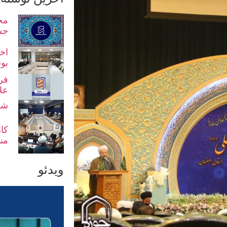
مح
جش
اخت
بو
فر
عل
شو
کا
من
ویدئو