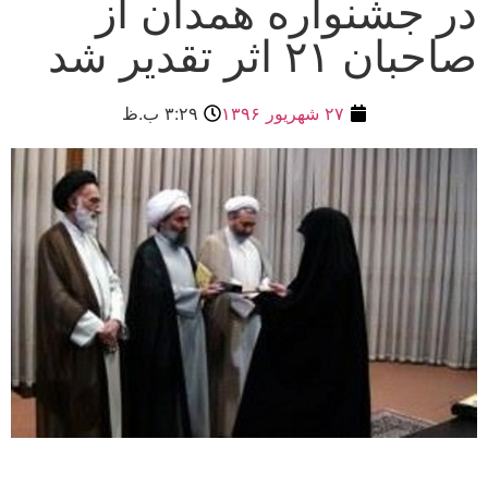
در جشنواره همدان از
صاحبان ٢١ اثر تقدیر شد
۲۷ شهریور ۱۳۹۶
۳:۲۹ ب.ظ