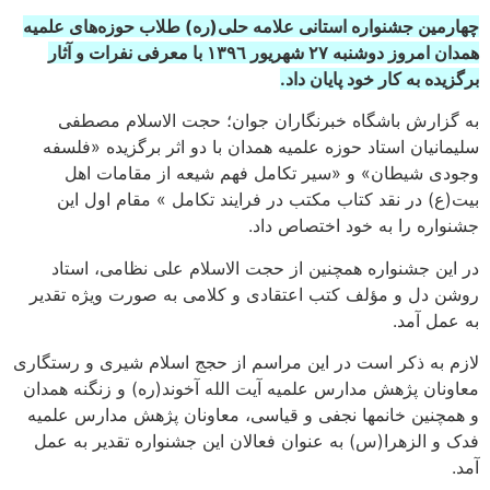
چهارمین جشنواره استانی علامه حلی(ره) طلاب حوزه‌های علمیه
همدان امروز دوشنبه ٢٧ شهريور ١٣٩٦ با معرفی نفرات و آثار
برگزیده به کار خود پایان داد.
به گزارش باشگاه خبرنگاران جوان؛ حجت الاسلام مصطفی
سلیمانیان استاد حوزه علمیه همدان با دو اثر برگزیده «فلسفه
وجودی شیطان» و «سیر تکامل فهم شیعه از مقامات اهل
بیت(ع) در نقد کتاب مکتب در فرایند تکامل » مقام اول این
جشنواره را به خود اختصاص داد.
در این جشنواره همچنین از حجت الاسلام علی نظامی، استاد
روشن دل و مؤلف کتب اعتقادی و کلامی به صورت ویژه تقدیر
به عمل آمد.
لازم به ذکر است در این مراسم از حجج اسلام شیری و رستگاری
معاونان پژهش مدارس علمیه آیت الله آخوند(ره) و زنگنه همدان
و همچنین خانمها نجفی و قیاسی، معاونان پژهش مدارس علمیه
فدک و الزهرا(س) به عنوان فعالان این جشنواره تقدیر به عمل
آمد.