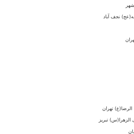
شهر
(عج) نجف آباد
ران
لرضا(ع) تهران
الزهرا(س) تبریز
ان