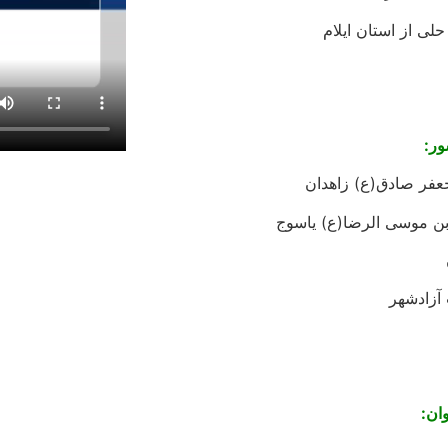
لی از استان ایلام
ور:
جعفر صادق(ع) زاهدان
ن موسی الرضا(ع) یاسوج
آزادشهر
ان: