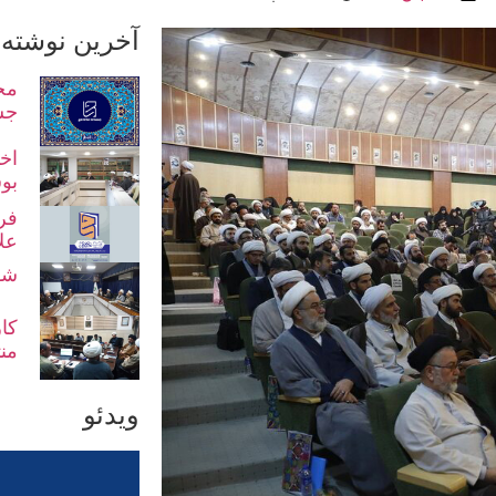
آخرین نوشته 
مح
جش
اخت
بو
فر
عل
شو
کا
من
ویدئو