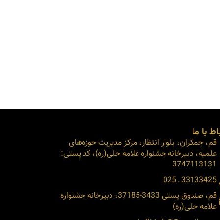
اط با ما
قم، جمکران، بلوار انتظار، مرکز مدیریت حوزه‌های
علمیه، دبیرخانه جشنواره علامه حلی(ره)، کد پستی:
3747113131
33133425 ـ 025
قم، صندوق پستی 3433-37185، دبیرخانه جشنواره
علامه حلی(ره)