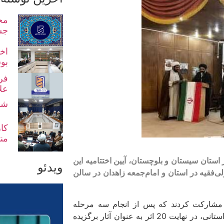
مح
جش
اخت
بو
فر
عل
شو
کا
من
ر استان سیستان و بلوچستان، آیین اختتامیه این
ویدئو
فند 1402 با سخنرانی نماینده ولی‌فقیه در استان و امام‌جمعه زاهدان در سالن
ان با ارسال 227 اثر در جشنواره مشارکت کردند که پس از انجام سه مرحله
ارزیابی در جشنواره‌های مدرسه‌ای و سه مرحله ارزیابی در مرحله استانی، در نهایت 20 اثر به عنوان آثار برگزیده