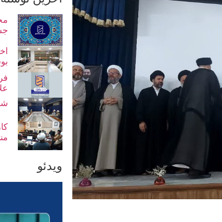
مح
جش
اخت
بو
فر
عل
شو
کا
من
ویدئو