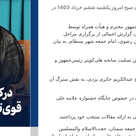
آیین پایانی هشتمین جشنواره استانی علامه حلی(ره) در استان سمنان صبح امروز یکشنبه ششم خرداد 1403 در
‌جمهور محترم و هیأت همراه توسط
ان گزارش اجمالی از برگزاری مراحل
ن رضوی، امام جمعه شهر بسطام، به بیان
تسلیت سانحه هلی‌کوپتر رئیس‌جمهور و
عبدالکریم حائری یزدی، به نقش سترگ آن
 در خصوص جایگاه جشنواره علامه حلی
 به ارائه مقالات منتخب خود پرداختند.
 جمعه سمنان، حجت‌الاسلام والمسلمین
 حوزه‌های علمیه برادران و خواهران استان،