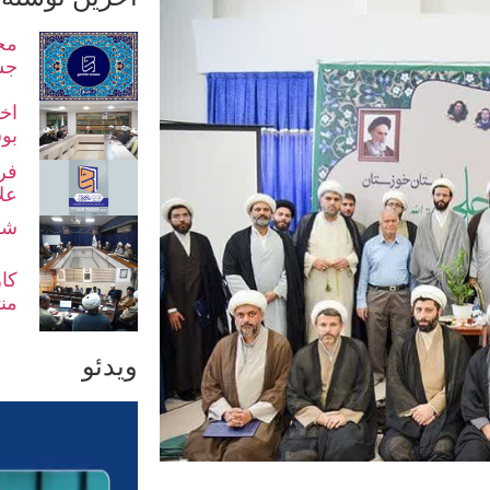
مح
جش
اخت
بو
فر
عل
شو
کا
من
ویدئو