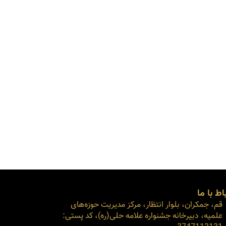
اط با ما
قم، جمکران، بلوار انتظار، مرکز مدیریت حوزه‌های
علمیه، دبیرخانه جشنواره علامه حلی(ره)، کد پستی: