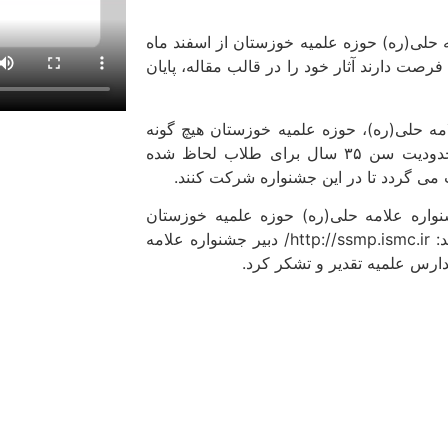
 حلی(ره) حوزه علمیه خوزستان از اسفند ماه
۱۴۰ آغاز شده و طلاب و اساتید علاقه‌مند تا پایان خرداد ماه ۱۴۰۳ فرصت دارند آثار خود را در قالب مقاله، پایان
لامه حلی(ره)، حوزه علمیه خوزستان هیچ گونه
محدودیت سنی برای اساتید شرکت کننده وجود ندارد و صرفا محدودیت سن ۳۵ سال برای طلاب لحاظ شده
 می گردد تا در این جشنواره شرکت کنند.
واره علامه حلی(ره) حوزه علمیه خوزستان
می‌توانند از طریق سامانه نجاح یا مراجعه به آدرس زیر اقدام نمایند: http://ssmp.ismc.ir/ دبیر جشنواره علامه
ارس علمیه تقدیر و تشکر کرد.