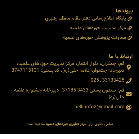
پیوندها
پایگاه اطلاع‌رسانی دفتر مقام معظم رهبری
مرکز مدیریت حوزه‌های علمیه
معاونت پژوهش حوزه‌های علمیه
ارتباط با ما
قم، جمکران، بلوار انتظار، مرکز مدیریت حوزه‌های علمیه،
دبیرخانه جشنواره علامه حلی(ره)، کد پستی: 3747113131
33133425 ـ 025
قم، صندوق پستی 3433-37185، دبیرخانه جشنواره علامه
حلی(ره)
helli.info2@gmail.com
تمامی حقوق برای
مرکز فناوری حوزه‌های علمیه
محفوظ است