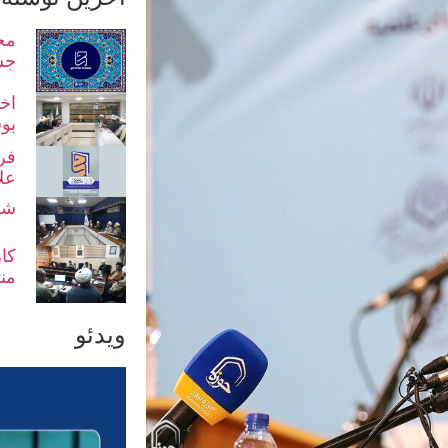
مح
جش
اخت
بو
فر
عل
شو
کا
من
ویدئو