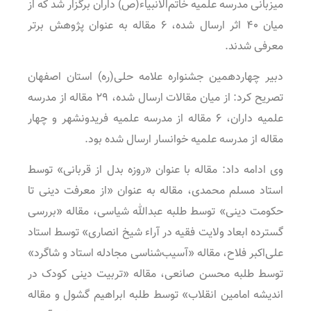
میزبانی مدرسه علمیه خاتم‌الانبیاء(ص) داران برگزار شد که از
میان ۴۰ اثر ارسال شده، ۶ مقاله به عنوان پژوهش برتر
معرفی شدند.
دبیر چهاردهمین جشنواره علامه حلی(ره) استان اصفهان
تصریح کرد: از میان مقالات ارسال شده، ۲۹ مقاله از مدرسه
علمیه داران، ۶ مقاله از مدرسه علمیه فریدونشهر و چهار
مقاله از مدرسه علمیه خوانسار ارسال شده بود.
وی ادامه داد: مقاله با عنوان «روزه بدل از قربانی» توسط
استاد مسلم محمدی، مقاله به عنوان «از معرفت دینی تا
حکومت دینی» توسط طلبه عبدالله شیاسی، مقاله «بررسی
گسترده ابعاد ولایت فقیه در آراء شیخ انصاری» توسط استاد
علی‌اکبر فلاح، مقاله «آسیب‌شناسی مجادله استاد و شاگرد»
توسط طلبه محسن صانعی، مقاله «تربیت دینی کودک در
اندیشه امامین انقلاب» توسط طلبه ابراهیم گشول و مقاله