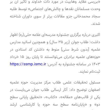
«بررسی عقاید وهابیت در مورد ذات خداوند و تاثیر آن بر
وحدت مسلمانان نقدها و چالش‌های اجتماعی» توسط طلبه
سجاد محمدخانی جزو مقالات برتر از سوی داوران شناخته
شدند.
اکبری درباره برگزاری جشنواره مدرسه‌ای علامه حلی(ره) اظهار
داشت: طلاب جوان
(زیر ۳۵ سال)
و همچنین اساتید مدارس
علمیه
[بدون شرط سنی]
منوط به داشتن کد استادی در
حوزه‌های علمیه برادران می‌توانستند تا پایان روز ۱۵ خرداد
۱۴۰۳ در سامانه جشنواره به آدرس:
https://ssmp.ismc.ir
ثبت‌نام نمایند.
مسئول تحقیقات علمی طلاب مرکز مدیریت حوزه علمیه
اصفهان توضیح داد: آثار ارسالی طلاب جوان می‌بایست در
یکی از قالب‌های «مقاله»، «کتاب»، «تحقیق پایانی سطح
دو» و «پایان‌نامه سطح سه حوزه یا کارشناسی ارشد