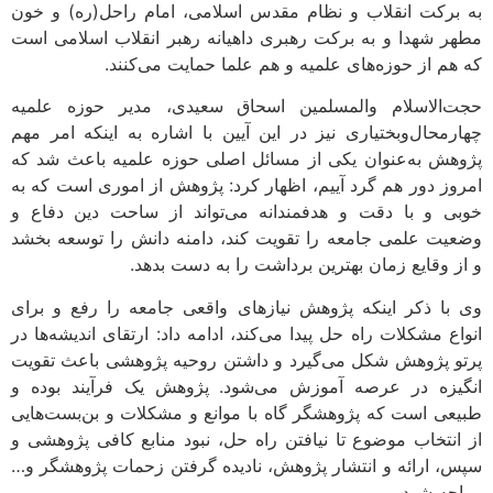
به برکت انقلاب و نظام مقدس اسلامی، امام راحل(ره) و خون
مطهر شهدا و به برکت رهبری داهیانه رهبر انقلاب اسلامی است
که هم از حوزه‌های علمیه و هم علما حمایت می‌کنند.
حجت‌الاسلام والمسلمین اسحاق سعیدی، مدیر حوزه علمیه
چهارمحال‌وبختیاری نیز در این آیین با اشاره به اینکه امر مهم
پژوهش به‌عنوان یکی از مسائل اصلی حوزه علمیه باعث شد که
امروز دور هم گرد آییم، اظهار کرد: پژوهش از اموری است که به
خوبی و با دقت و هدفمندانه می‌تواند از ساحت دین دفاع و
وضعیت علمی جامعه را تقویت کند، دامنه دانش را توسعه بخشد
و از وقایع زمان بهترین برداشت را به دست بدهد.
وی با ذکر اینکه پژوهش نیازهای واقعی جامعه را رفع و برای
انواع مشکلات راه حل پیدا می‌کند، ادامه داد: ارتقای اندیشه‌ها در
پرتو پژوهش شکل می‌گیرد و داشتن روحیه پژوهشی باعث تقویت
انگیزه در عرصه آموزش می‌شود. پژوهش یک فرآیند بوده و
طبیعی است که پژوهشگر گاه با موانع و مشکلات و بن‌بست‌هایی
از انتخاب موضوع تا نیافتن راه حل، نبود منابع کافی پژوهشی و
سپس، ارائه و انتشار پژوهش، نادیده گرفتن زحمات پژوهشگر و…
مواجه شود.