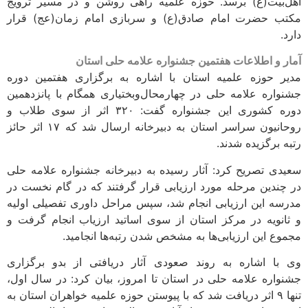
اهل‌بیت(ع) برسد. حوزه علمیه راهی روشن و در مسیر ترویج
مکتب حضرت امام صادق(ع) و سربازی امام زمان(عج) قرار
دارد.
آمار و اطلاعات هفتمین جشنواره علامه حلی استان
مدیر حوزه علمیه استان با اشاره به برگزاری هفتمین دوره
جشنواره علامه حلی در چهارمحال‌وبختیاری همگام با پانزدهمین
دوره کشوری این جشنواره گفت: ۳۲۰ اثر از سوی طلاب و
روحانیون سراسر استان به دبیرخانه ارسال شد که ۱۷ اثر حائز
رتبه برگزیده شدند.
سعیدی تصریح کرد: آثار رسیده به دبیرخانه جشنواره علامه حلی
در چندین مرحله مورد ارزیابی قرار گرفتند که در گام نخست در
مدرسه این ارزیابی انجام شد، سپس مراحل داوری تفصیلی اولیه
و ثانویه در مرکز استان از سوی اساتید ارزیاب انجام گرفت و
مجموع این ارزیابی‌ها به مشخص شدن رتبه‌ها انجامید.
وی با اشاره به روند صعودی آثار دریافتی از بدو برگزاری
جشنواره علامه حلی در استان تا امروز، بیان کرد: در سال اول،
تنها ۹ اثر دریافت شد که با پیوستن حوزه علمیه خواهران استان به