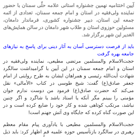
آیین اختتامیه نهمین جشنواره استانی علامه حلّی سمنان با حضور
نماینده ولی‌فقیه در استان و امام جمعه سمنان، تعدادی از ائمه
جمعه این استان، دبیر جشنواره کشوری، فرماندار دامغان،
مسئولین حوزوی استان و طلاب شهر دامغان در سالن همایش‌های
الغدیر این شهر برگزار شد.
باید از فرصت دسترسی آسان به آثار دینی برای پاسخ به نیازهای
جامعه بهره گرفت
حجت‌الاسلام والمسلمین مرتضی مطیعی، نماینده ولی‌فقیه در
استان و امام جمعه سمنان در این آیین با گرامیداشت سالگرد
شهادت آیت‌الله رئیسی و همراهان ایشان به طرح روایتی از امام
جعفر صادق(ع) گفت: شیخ طوسی در کتاب «الأمالی» نقل
می‌کند که حضرت صادق(ع) فرمود من دوست ندارم جوان
مؤمنی را ببینم مگر آنکه یا استاد باشد یا شاگرد و اگر چنین
نباشد، مرتکب کوتاهی شده و کار خود را ضایع کرده است و در
این صورت گناه کرده که جایگاه وی آتش جهنم است!
حجت‌الاسلام والمسلمین مطیعی با یادآوری پیام مقام معظم
رهبری در سالگرد بازتأسیس حوزه علمیه قم اظهار کرد: باید ذیل