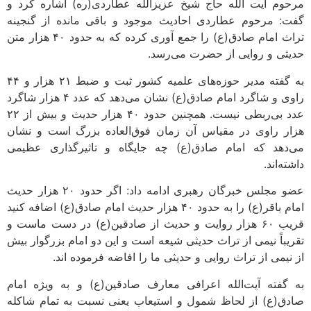
مرحوم آیت الله حاج شیخ عزیزالله عطاردی(ره) اشاره کرد و
گفت: مرحوم عطاردی احادیث موجود و باقی مانده از گنجینه
تراث امام صادق(ع) را جمع آوری کرده که به حدود ۴۰ هزار متن
حدیثی و روایی از حضرت می‌رسد.
به گفته مدیر حوزه‌های علمیه کشور ثبت و ضبط ۲۱ هزار و ۴۴
راوی و شاگرد امام صادق(ع) نشان می‌دهد که عدد ۴ هزار شاگرد
عدد بی‌ربطی نیست. همچنین حدود ۴۰ هزار حدیث و بیش از ۲۲
هزار راوی در مقیاس آن زمان فوق‌العاده بزرگ است و نشان
می‌دهد که امام صادق(ع) چه جایگاه و تاثیرگذاری عظیمی
داشته‌اند.
عضو مجلس خبرگان رهبری ادامه داد: اگر حدود ۲۰ هزار حدیث
امام باقر(ع) را به حدود ۴۰ هزار حدیث امام صادق(ع) اضافه کنید
قریب ۶۰ هزار روایت و حدیث از صادقین(ع) در دست ماست و
تقریباً نیمی از تراث حدیثی شیعه است و این دو امام بزرگوار بیش
از نیمی از تراث روایی و حدیثی ما را افاضه فرموده اند.
به گفته آیت‌الله اعرافی معارف صادقین(ع) و به ویژه امام
صادق(ع) از لحاظ شمول و استیعاب یعنی نسبت به تمام شاکله