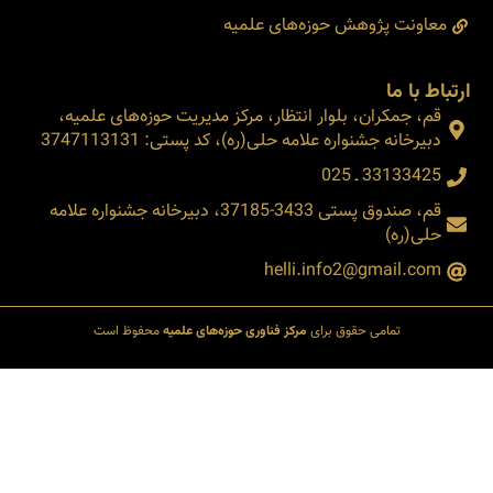
معاونت پژوهش حوزه‌های علمیه
ارتباط با ما
قم، جمکران، بلوار انتظار، مرکز مدیریت حوزه‌های علمیه،
دبیرخانه جشنواره علامه حلی(ره)، کد پستی: 3747113131
33133425 ـ 025
قم، صندوق پستی 3433-37185، دبیرخانه جشنواره علامه
حلی(ره)
helli.info2@gmail.com
تمامی حقوق برای
مرکز فناوری حوزه‌های علمیه
محفوظ است