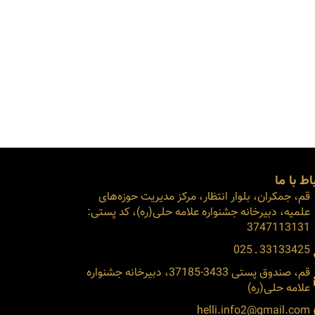
اط با ما
قم، جمکران، بلوار انتظار، مرکز مدیریت حوزه‌های
علمیه، دبیرخانه جشنواره علامه حلی(ره)، کد پستی:
3747113131
33133425 ـ 025
قم، صندوق پستی 3433-37185، دبیرخانه جشنواره
علامه حلی(ره)
helli.info2@gmail.com