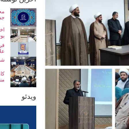
مح
جش
اخت
بو
فر
عل
شو
کا
من
ویدئو