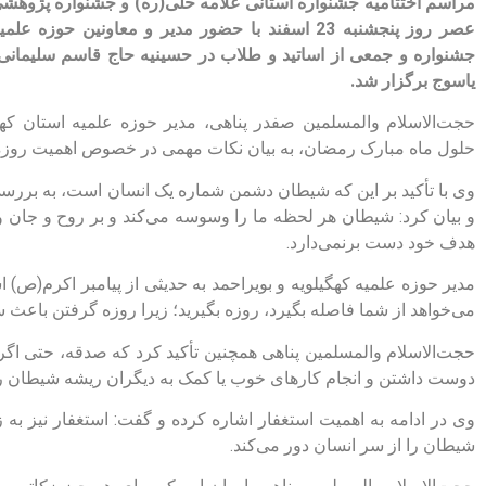
مراسم اختتامیه جشنواره استانی علامه حلی(ره)‌ و جشنواره پژوهشی ا
عصر روز پنجشنبه 23 اسفند با حضور مدیر و معاونین 
جشنواره و جمعی از اساتید و طلاب در حسینیه حاج قاسم سلیمان
یاسوج برگزار شد.
حجت‌الاسلام والمسلمین صفدر پناهی، مدیر حوزه علمیه استان کهگ
حلول ماه مبارک رمضان، به بیان نکات مهمی در خصوص اهمیت روزه و 
وی با تأکید بر این که شیطان دشمن شماره یک انسان است، به بررسی
و بیان کرد: شیطان هر لحظه ما را وسوسه می‌کند و بر روح و جان و ا
هدف خود دست برنمی‌دارد.
مدیر حوزه علمیه کهگیلویه و بویراحمد به حدیثی از پیامبر اکرم(ص) ا
می‌خواهد از شما فاصله بگیرد، روزه بگیرید؛ زیرا روزه گرفتن باع
حجت‌الاسلام والمسلمین پناهی همچنین تأکید کرد که صدقه، حتی اگر ا
دوست داشتن و انجام کارهای خوب یا کمک به دیگران ریشه شیطان را از
وی در ادامه به اهمیت استغفار اشاره کرده و گفت: استغفار نیز ب
شیطان را از سر انسان دور می‌کند.