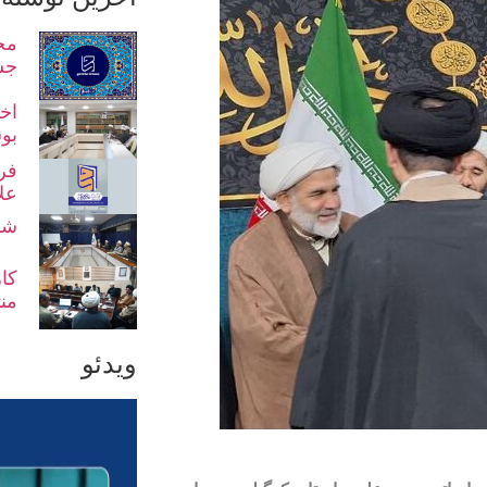
مح
جش
اخت
بو
فر
عل
شو
کا
من
ویدئو